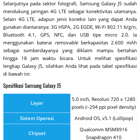
Selanjutnya pada sektor fotografi, Samsung Galaxy J5 sudah
mendukung jaringan 4G LTE sebagai konektivitas utamanya.
Selain 4G LTE, adapun jenis koneksi lain yang dapat Anda
gunakan diantaranya: 3G HSPA, 2G EGDE, Wi-Fi 802.11 b/g/n,
Bluetooth 4.1, GPS, NFC, dan USB tipe micro 2.0. Ia
menggunakan baterai
removable
berkapasitas 2.600 mAh
sebagai sumberdayanya yang diklaim mampu bertahan
hingga 18 jam waktu bicara. Untuk melihat spesifikasi
lengkap Galaxy J5, silahkan Anda lihat pada tabel spesifikasi
di bawah ini:
Spesifikasi Samsung Galaxy J5
5.0 inch, Resolusi 720 x 1280
Layar
pixels (~294 ppi pixel density)
Sistem Operasi
Android OS, v5.1 (Lollipop)
Qualcomm MSM8916
Chipset
Snapdragon 410