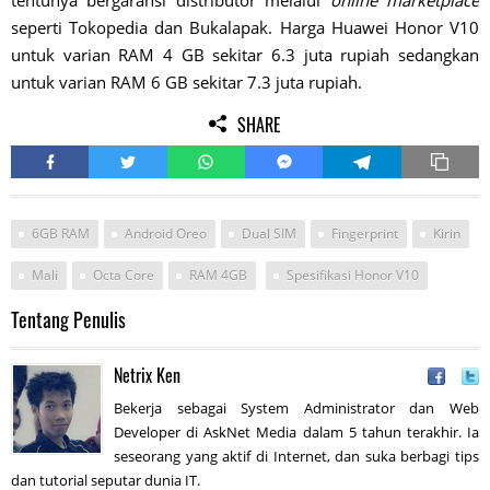
tentunya bergaransi distributor melalui
online marketplace
seperti Tokopedia dan Bukalapak. Harga Huawei Honor V10
untuk varian RAM 4 GB sekitar 6.3 juta rupiah sedangkan
untuk varian RAM 6 GB sekitar 7.3 juta rupiah.
SHARE
6GB RAM
Android Oreo
Dual SIM
Fingerprint
Kirin
Mali
Octa Core
RAM 4GB
Spesifikasi Honor V10
Tentang Penulis
Netrix Ken
Bekerja sebagai System Administrator dan Web
Developer di AskNet Media dalam 5 tahun terakhir. Ia
seseorang yang aktif di Internet, dan suka berbagi tips
dan tutorial seputar dunia IT.