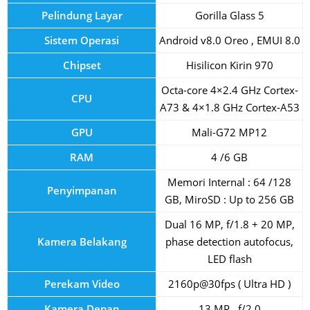
Pelindung Layar
Gorilla Glass 5
Sistem Operasi
Android v8.0 Oreo , EMUI 8.0
Chipset
Hisilicon Kirin 970
Octa-core 4×2.4 GHz Cortex-
CPU
A73 & 4×1.8 GHz Cortex-A53
GPU
Mali-G72 MP12
RAM
4 /6 GB
Memori Internal : 64 /128
Penyimpanan
GB, MiroSD : Up to 256 GB
Dual 16 MP, f/1.8 + 20 MP,
Kamera Belakang
phase detection autofocus,
LED flash
Perekam Video
2160p@30fps ( Ultra HD )
Kamera Depan
13 MP , f/2.0