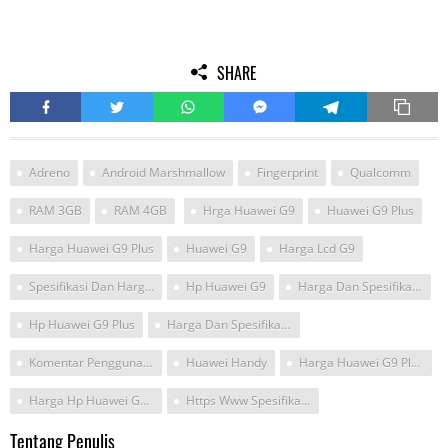
SHARE
Adreno
Android Marshmallow
Fingerprint
Qualcomm
RAM 3GB
RAM 4GB
Hrga Huawei G9
Huawei G9 Plus
Harga Huawei G9 Plus
Huawei G9
Harga Lcd G9
Spesifikasi Dan Harga Huawei G9
Hp Huawei G9
Harga Dan Spesifikasi Huawei G9
Hp Huawei G9 Plus
Harga Dan Spesifikasi Huawei G9 Plus
Komentar Pengguna Huawei G9plus Indonesia
Huawei Handy
Harga Huawei G9 Plus 2017
Harga Hp Huawei G9 Plus
Https Www Spesifikasiharga Com Review Spesifikasi Dan Harga Huawei G9 Plus
Tentang Penulis