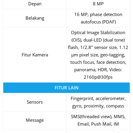
Depan
8 MP
16 MP, phase detection
Belakang
autofocus (PDAF)
Optical Image Stabilization
(OIS), dual-LED (dual tone)
flash, 1/2.8″ sensor size, 1.12
Fitur Kamera
µm pixel size, geo-tagging,
touch focus, face detection,
panorama, HDR, Video:
2160p@30fps
FITUR LAIN
Fingerprint, accelerometer,
Sensors
gyro, proximity, compass
SMS(threaded view), MMS,
Message
Email, Push Mail, IM