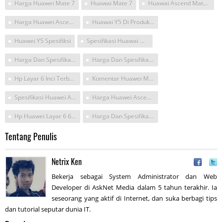
Harga Huawei Mate 7
Huawai Mate 7
Huawai Ascend Mate 7
Harga Huawei Ascend Note 7
Huawai Y5 Di Produksi Oleh
Huawei Y5 Spesifiksi
Spesifikasi Huawai Mate 7
Harga Dan Spesifikasi Huwei Smartphone
Harga Dan Spesifikasi Hp Huawei Ascend Mate 7
Hp Layar 6 Inci Terbaik
Komentar Huawei Mate 7
Spesifikasi Huawei Ascend Mate 7
Harga Huawei Ascend Mate 7
Hp Huawei Layar 6 6 In Dan Harga
Harga Dan Spesifikasi Huawai
Tentang Penulis
Netrix Ken
Bekerja sebagai System Administrator dan Web
Developer di AskNet Media dalam 5 tahun terakhir. Ia
seseorang yang aktif di Internet, dan suka berbagi tips
dan tutorial seputar dunia IT.