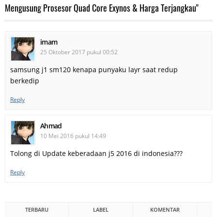
Mengusung Prosesor Quad Core Exynos & Harga Terjangkau"
imam
25 Oktober 2017 pukul 00:52
samsung j1 sm120 kenapa punyaku layr saat redup
berkedip
Reply
Ahmad
10 Mei 2016 pukul 14:49
Tolong di Update keberadaan j5 2016 di indonesia???
Reply
TERBARU
LABEL
KOMENTAR