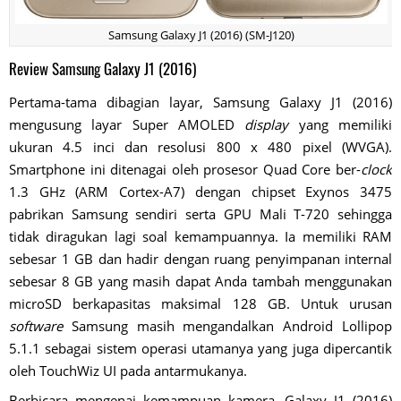
Samsung Galaxy J1 (2016) (SM-J120)
Review Samsung Galaxy J1 (2016)
Pertama-tama dibagian layar, Samsung Galaxy J1 (2016)
mengusung layar Super AMOLED
display
yang memiliki
ukuran 4.5 inci dan resolusi 800 x 480 pixel (WVGA).
Smartphone ini ditenagai oleh prosesor Quad Core ber-
clock
1.3 GHz (ARM Cortex-A7) dengan chipset Exynos 3475
pabrikan Samsung sendiri serta GPU Mali T-720 sehingga
tidak diragukan lagi soal kemampuannya. Ia memiliki RAM
sebesar 1 GB dan hadir dengan ruang penyimpanan internal
sebesar 8 GB yang masih dapat Anda tambah menggunakan
microSD berkapasitas maksimal 128 GB. Untuk urusan
software
Samsung masih mengandalkan Android Lollipop
5.1.1 sebagai sistem operasi utamanya yang juga dipercantik
oleh TouchWiz UI pada antarmukanya.
Berbicara mengenai kemampuan kamera, Galaxy J1 (2016)