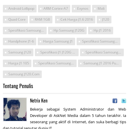
Android Lollipop
ARM Cortex-A7
Exynos
Mali
Quad Core
RAM 1GB
Cek Harga J1.6 2016
J120
Spesifikasi Samsung Galaxy J1 J120g 2016
Hp Samsung J120G
Hp J1 2016
Handphone J1-6
Harga Samsung J1
Spesifikasi Samsung Sm-J120
Samsung J120
Spesifikasi J1 J120G 4G 2016
Spesifikasi Samsung J120(2016)
Harga J1 105
Spesifikasi Samsung J120
Samsung J1 2016 Putih
Samsung J120.com
Tentang Penulis
Netrix Ken
Bekerja sebagai System Administrator dan Web
Developer di AskNet Media dalam 5 tahun terakhir. Ia
seseorang yang aktif di Internet, dan suka berbagi tips
dan tutorial seputar dunia IT.