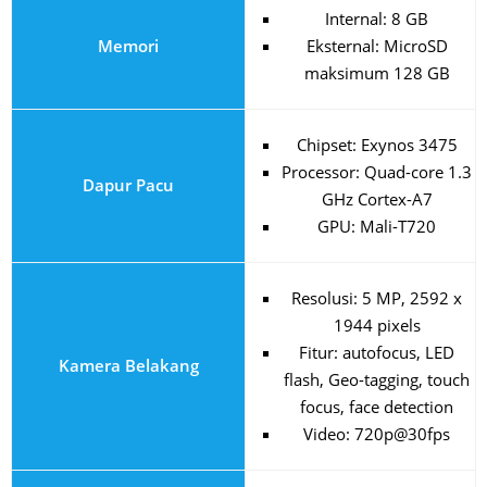
Internal: 8 GB
Memori
Eksternal: MicroSD
maksimum 128 GB
Chipset: Exynos 3475
Processor: Quad-core 1.3
Dapur Pacu
GHz Cortex-A7
GPU: Mali-T720
Resolusi: 5 MP, 2592 x
1944 pixels
Fitur: autofocus, LED
Kamera Belakang
flash, Geo-tagging, touch
focus, face detection
Video: 720p@30fps