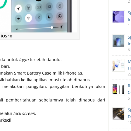
2
S
I
1
 iOS 10
S
I
6
nda untuk
login
terlebih dahulu.
M
 baru
H
unakan Smart Battery Case milik iPhone 6s.
2
ik bahkan ketika aplikasi musik telah dihapus.
R
g melakukan panggilan, panggilan berikutnya akan
C
5
li pemberitahuan sebelumnya telah dihapus dari
S
melalui
lock screen
.
D
rkecil.
1