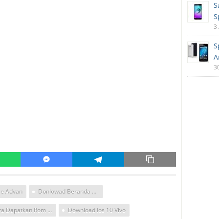
S
S
3
S
A
3
le Advan
Donlowad Beranda Apple
Cara Dapatkan Rom Ios 10
Download Ios 10 Vivo