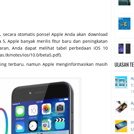
4, secara otomatis ponsel Apple Anda akan download
ta 5, Apple banyak merilis fitur baru dan peningkatan
aran, Anda dapat melihat tabel perbedaan iOS 10
s.tk/notes/ios/10.0/beta5.pdf).
ULASAN T
ling terbaru, namun Apple menginformasikan masih
A
1
1
A
1
I
U