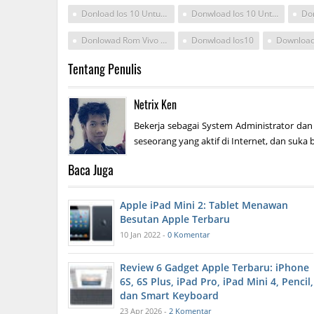
Donload Ios 10 Untuk Vivo
Donwload Ios 10 Untuk Hpe Viv9
Donlowad Rom Vivo For Galaxy Core 2
Donwload Ios10
Tentang Penulis
Netrix Ken
Bekerja sebagai System Administrator dan
seseorang yang aktif di Internet, dan suka b
Baca Juga
Apple iPad Mini 2: Tablet Menawan
Besutan Apple Terbaru
10 Jan 2022 -
0 Komentar
Review 6 Gadget Apple Terbaru: iPhone
6S, 6S Plus, iPad Pro, iPad Mini 4, Pencil,
dan Smart Keyboard
23 Apr 2026 -
2 Komentar