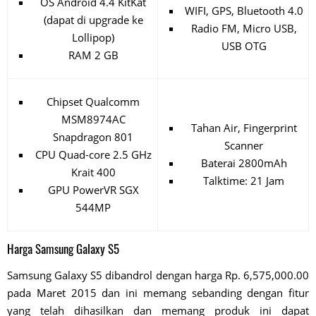
OS Android 4.4 KitKat
WIFI, GPS, Bluetooth 4.0
(dapat di upgrade ke
Radio FM, Micro USB,
Lollipop)
USB OTG
RAM 2 GB
Chipset Qualcomm
MSM8974AC
Tahan Air, Fingerprint
Snapdragon 801
Scanner
CPU Quad-core 2.5 GHz
Baterai 2800mAh
Krait 400
Talktime: 21 Jam
GPU PowerVR SGX
544MP
Harga Samsung Galaxy S5
Samsung Galaxy S5 dibandrol dengan harga Rp. 6,575,000.00
pada Maret 2015 dan ini memang sebanding dengan fitur
yang telah dihasilkan dan memang produk ini dapat