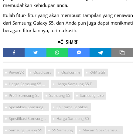
memudahkan kehidupan anda.
Itulah fitur- fitur yang akan membuat Tampilan yang nenawan
dari Samsung Galaxy S5, dan Anda pun juga dapat menikmati
beragam fitur lainnya, terima kasih.
SHARE
PowerVR
Quad Core
Qualcomm
RAM 2GB
Harga Samsung S5 Slim
Harga Samsung S5 Frame
Profil Samsung S5
Samsung S5
Samsung Jt S5
Spesifikasi Samsung S5
S5 Frame Ferifikasi
Spesifikasi Samsung Galaxy S5
Harga Samsung S5
Samsung Galaxy S5
S5 Samsung
Macam Spek Samsung S5