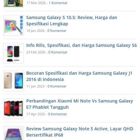
17 Mar 2026 -
1 Komentar
Samsung Galaxy S 10.5: Review, Harga dan
Spesifikasi Lengkap
14 Jan 2026 -
0 Komentar
Info Rilis, Spesifikasi, dan Harga Samsung Galaxy S6
23 Feb 2026 -
0 Komentar
Bocoran Spesifikasi dan Harga Samsung Galaxy J1
2016 di Indonesia
11 Jan 2023 -
0 Komentar
Perbandingan Xiaomi Mi Note Vs Samsung Galaxy
E7 Phablet Tangguh
17 Apr 2025 -
0 Komentar
Review Samsung Galaxy Note 5 Active, Layar QHD
Bersertifikat IP68