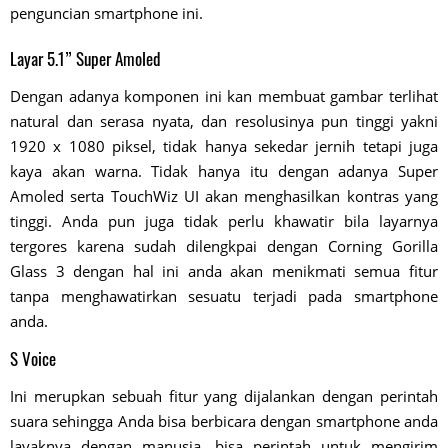
penguncian smartphone ini.
Layar 5.1” Super Amoled
Dengan adanya komponen ini kan membuat gambar terlihat
natural dan serasa nyata, dan resolusinya pun tinggi yakni
1920 x 1080 piksel, tidak hanya sekedar jernih tetapi juga
kaya akan warna. Tidak hanya itu dengan adanya Super
Amoled serta TouchWiz UI akan menghasilkan kontras yang
tinggi. Anda pun juga tidak perlu khawatir bila layarnya
tergores karena sudah dilengkpai dengan Corning Gorilla
Glass 3 dengan hal ini anda akan menikmati semua fitur
tanpa menghawatirkan sesuatu terjadi pada smartphone
anda.
S Voice
Ini merupkan sebuah fitur yang dijalankan dengan perintah
suara sehingga Anda bisa berbicara dengan smartphone anda
layaknya dengan manusia, bisa perintah untuk mengirim