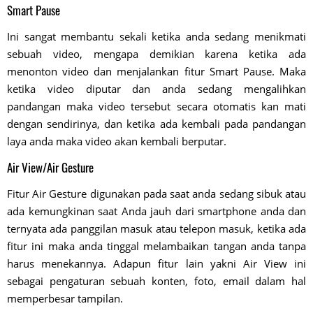
Smart Pause
Ini sangat membantu sekali ketika anda sedang menikmati
sebuah video, mengapa demikian karena ketika ada
menonton video dan menjalankan fitur Smart Pause. Maka
ketika video diputar dan anda sedang mengalihkan
pandangan maka video tersebut secara otomatis kan mati
dengan sendirinya, dan ketika ada kembali pada pandangan
laya anda maka video akan kembali berputar.
Air View/Air Gesture
Fitur Air Gesture digunakan pada saat anda sedang sibuk atau
ada kemungkinan saat Anda jauh dari smartphone anda dan
ternyata ada panggilan masuk atau telepon masuk, ketika ada
fitur ini maka anda tinggal melambaikan tangan anda tanpa
harus menekannya. Adapun fitur lain yakni Air View ini
sebagai pengaturan sebuah konten, foto, email dalam hal
memperbesar tampilan.