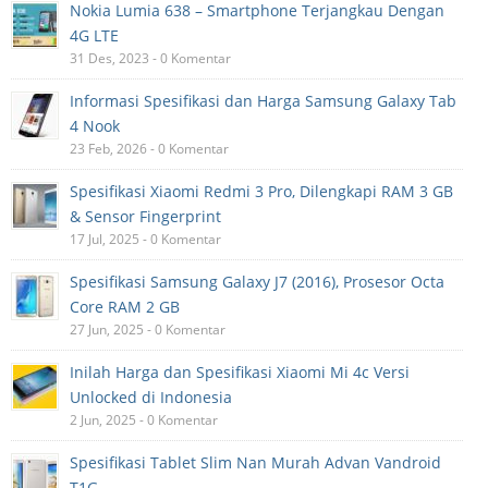
Nokia Lumia 638 – Smartphone Terjangkau Dengan
4G LTE
31 Des, 2023 - 0 Komentar
Informasi Spesifikasi dan Harga Samsung Galaxy Tab
4 Nook
23 Feb, 2026 - 0 Komentar
Spesifikasi Xiaomi Redmi 3 Pro, Dilengkapi RAM 3 GB
& Sensor Fingerprint
17 Jul, 2025 - 0 Komentar
Spesifikasi Samsung Galaxy J7 (2016), Prosesor Octa
Core RAM 2 GB
27 Jun, 2025 - 0 Komentar
Inilah Harga dan Spesifikasi Xiaomi Mi 4c Versi
Unlocked di Indonesia
2 Jun, 2025 - 0 Komentar
Spesifikasi Tablet Slim Nan Murah Advan Vandroid
T1G