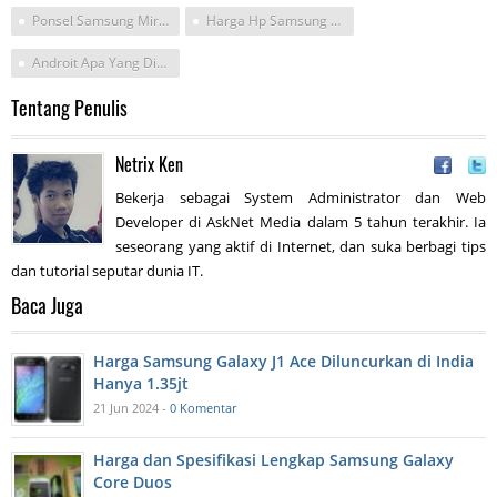
Ponsel Samsung Mirip S5
Harga Hp Samsung Labet S5
Androit Apa Yang Digunakan Samsung S5
Tentang Penulis
Netrix Ken
Bekerja sebagai System Administrator dan Web
Developer di AskNet Media dalam 5 tahun terakhir. Ia
seseorang yang aktif di Internet, dan suka berbagi tips
dan tutorial seputar dunia IT.
Baca Juga
Harga Samsung Galaxy J1 Ace Diluncurkan di India
Hanya 1.35jt
21 Jun 2024 -
0 Komentar
Harga dan Spesifikasi Lengkap Samsung Galaxy
Core Duos