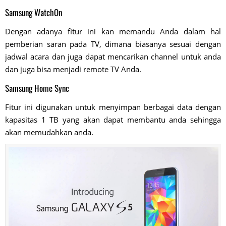
Samsung WatchOn
Dengan adanya fitur ini kan memandu Anda dalam hal
pemberian saran pada TV, dimana biasanya sesuai dengan
jadwal acara dan juga dapat mencarikan channel untuk anda
dan juga bisa menjadi remote TV Anda.
Samsung Home Sync
Fitur ini digunakan untuk menyimpan berbagai data dengan
kapasitas 1 TB yang akan dapat membantu anda sehingga
akan memudahkan anda.