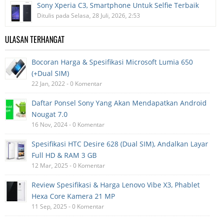
Sony Xperia C3, Smartphone Untuk Selfie Terbaik
Ditulis pada Selasa, 28 Juli, 2026, 2:53
ULASAN TERHANGAT
Bocoran Harga & Spesifikasi Microsoft Lumia 650
(+Dual SIM)
22 Jan, 2022 - 0 Komentar
Daftar Ponsel Sony Yang Akan Mendapatkan Android
Nougat 7.0
16 Nov, 2024 - 0 Komentar
Spesifikasi HTC Desire 628 (Dual SIM), Andalkan Layar
Full HD & RAM 3 GB
12 Mar, 2025 - 0 Komentar
Review Spesifikasi & Harga Lenovo Vibe X3, Phablet
Hexa Core Kamera 21 MP
11 Sep, 2025 - 0 Komentar