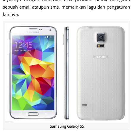
sebuah email ataupun sms, memainkan lagu dan pengaturan
lainnya.
Samsung Galaxy S5