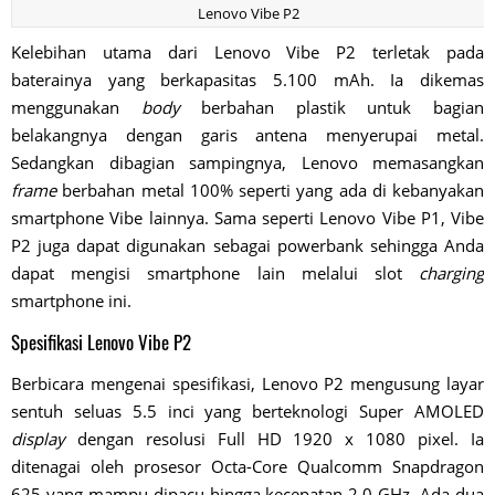
Lenovo Vibe P2
Kelebihan utama dari Lenovo Vibe P2 terletak pada
baterainya yang berkapasitas 5.100 mAh. Ia dikemas
menggunakan
body
berbahan plastik untuk bagian
belakangnya dengan garis antena menyerupai metal.
Sedangkan dibagian sampingnya, Lenovo memasangkan
frame
berbahan metal 100% seperti yang ada di kebanyakan
smartphone Vibe lainnya. Sama seperti Lenovo Vibe P1, Vibe
P2 juga dapat digunakan sebagai powerbank sehingga Anda
dapat mengisi smartphone lain melalui slot
charging
smartphone ini.
Spesifikasi Lenovo Vibe P2
Berbicara mengenai spesifikasi, Lenovo P2 mengusung layar
sentuh seluas 5.5 inci yang berteknologi Super AMOLED
display
dengan resolusi Full HD 1920 x 1080 pixel. Ia
ditenagai oleh prosesor Octa-Core Qualcomm Snapdragon
625 yang mampu dipacu hingga kecepatan 2.0 GHz. Ada dua