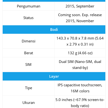
Pengumuman
2015, September
Coming soon. Exp. release
Status
2015, November
Bodi
143.3 x 70.8 x 7.8 mm (5.64
Dimensi
x 2.79 x 0.31 in)
Berat
132 g (4.66 oz)
Dual SIM (Nano-SIM, dual
SIM
stand-by)
Layar
IPS capacitive touchscreen,
Tipe
16M colors
5.0 inches (~67.9% screen-to-
Ukuran
body ratio)