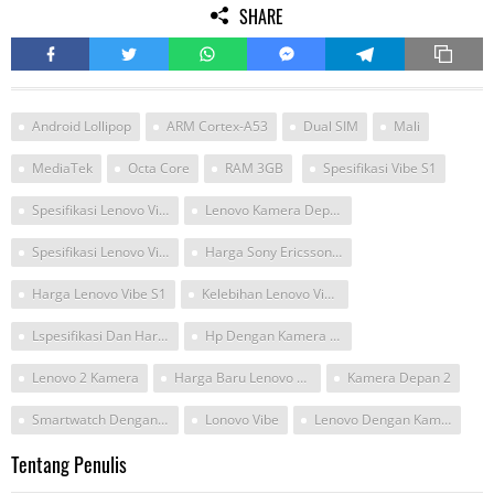
SHARE
Android Lollipop
ARM Cortex-A53
Dual SIM
Mali
MediaTek
Octa Core
RAM 3GB
Spesifikasi Vibe S1
Spesifikasi Lenovo Vibe S1 Indonesia
Lenovo Kamera Depan 3mp Dan Dibawah 2 Juta
Spesifikasi Lenovo Vibe S1
Harga Sony Ericsson W800i Dua Kamera Depan Belakang Di Ambulu
Harga Lenovo Vibe S1
Kelebihan Lenovo Vibe S1
Lspesifikasi Dan Harga Senin Lenovo Vibe 1s
Hp Dengan Kamera 4 Buah
Lenovo 2 Kamera
Harga Baru Lenovo Vibe S1
Kamera Depan 2
Smartwatch Dengan Kamera 2 Megapixel
Lonovo Vibe
Lenovo Dengan Kamera4
Tentang Penulis