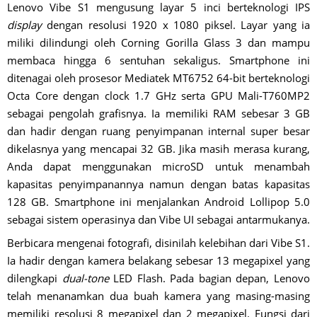
Lenovo Vibe S1 mengusung layar 5 inci berteknologi IPS
display
dengan resolusi 1920 x 1080 piksel. Layar yang ia
miliki dilindungi oleh Corning Gorilla Glass 3 dan mampu
membaca hingga 6 sentuhan sekaligus. Smartphone ini
ditenagai oleh prosesor Mediatek MT6752 64-bit berteknologi
Octa Core dengan clock 1.7 GHz serta GPU Mali-T760MP2
sebagai pengolah grafisnya. Ia memiliki RAM sebesar 3 GB
dan hadir dengan ruang penyimpanan internal super besar
dikelasnya yang mencapai 32 GB. Jika masih merasa kurang,
Anda dapat menggunakan microSD untuk menambah
kapasitas penyimpanannya namun dengan batas kapasitas
128 GB. Smartphone ini menjalankan Android Lollipop 5.0
sebagai sistem operasinya dan Vibe UI sebagai antarmukanya.
Berbicara mengenai fotografi, disinilah kelebihan dari Vibe S1.
Ia hadir dengan kamera belakang sebesar 13 megapixel yang
dilengkapi
dual-tone
LED Flash. Pada bagian depan, Lenovo
telah menanamkan dua buah kamera yang masing-masing
memiliki resolusi 8 megapixel dan 2 megapixel. Fungsi dari