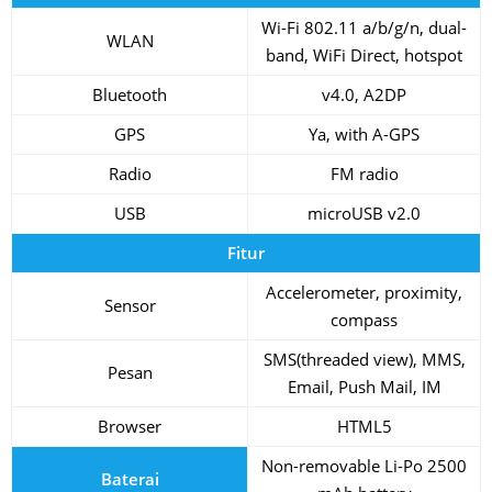
Wi-Fi 802.11 a/b/g/n, dual-
WLAN
band, WiFi Direct, hotspot
Bluetooth
v4.0, A2DP
GPS
Ya, with A-GPS
Radio
FM radio
USB
microUSB v2.0
Fitur
Accelerometer, proximity,
Sensor
compass
SMS(threaded view), MMS,
Pesan
Email, Push Mail, IM
Browser
HTML5
Non-removable Li-Po 2500
Baterai