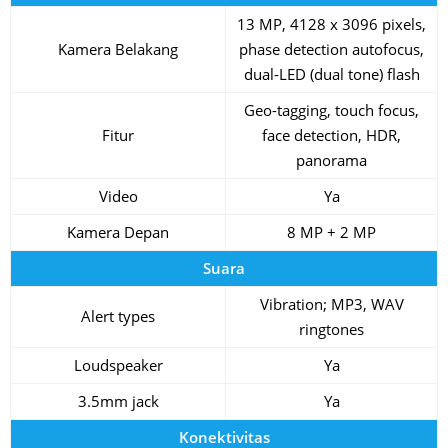
13 MP, 4128 x 3096 pixels,
Kamera Belakang
phase detection autofocus,
dual-LED (dual tone) flash
Geo-tagging, touch focus,
Fitur
face detection, HDR,
panorama
Video
Ya
Kamera Depan
8 MP + 2 MP
Suara
Vibration; MP3, WAV
Alert types
ringtones
Loudspeaker
Ya
3.5mm jack
Ya
Konektivitas