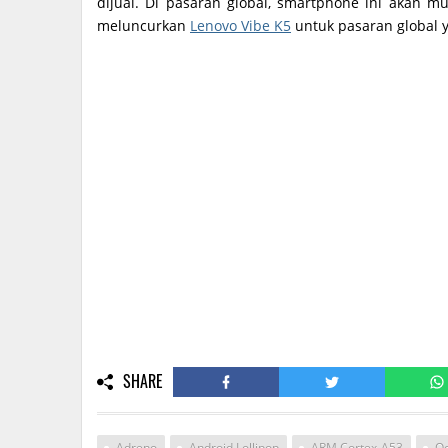
dijual. Di pasaran global, smartphone ini akan m
meluncurkan
Lenovo Vibe K5
untuk pasaran global y
SHARE
Adreno
Android Lollipop
ARM Cortex-A53
Oc