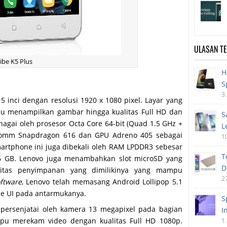
ULASAN T
ibe K5 Plus
H
S
3
 inci dengan resolusi 1920 x 1080 pixel. Layar yang
pu menampilkan gambar hingga kualitas Full HD dan
S
enagai oleh prosesor Octa Core 64-bit (Quad 1.5 GHz +
L
lcomm Snapdragon 616 dan GPU Adreno 405 sebagai
1
martphone ini juga dibekali oleh RAM LPDDR3 sebesar
T
6 GB. Lenovo juga menambahkan slot microSD yang
D
itas penyimpanan yang dimilikinya yang mampu
2
ftware
, Lenovo telah memasang Android Lollipop 5.1
ibe UI pada antarmukanya.
S
 dipersenjatai oleh kamera 13 megapixel pada bagian
I
pu merekam video dengan kualitas Full HD 1080p.
1