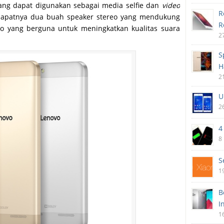
yang dapat digunakan sebagai media selfie dan
video
R
terdapatnya dua buah speaker stereo yang mendukung
R
o yang berguna untuk meningkatkan kualitas suara
2
S
H
2
U
2
4
8
S
1
B
I
1