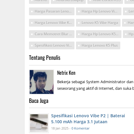
Harga Pasaran Lenovo Vibe K5
Harga Hp Lenovo Vibe K5 Plus
Len
Harga Lenovo Vibe K Plus
Lenovo K5 Vibe Harga
Cara Memotret Blur Di Kamera Hp Lenovo Vibe K5 Plus
Harga Hp Lenovo K5 Plus
Spesifikasi Lenovo Vibe K5 Plus
Harga Lenovo K5 Plus
Tentang Penulis
Netrix Ken
Bekerja sebagai System Administrator dan
seseorang yang aktif di Internet, dan suka b
Baca Juga
Spesifikasi Lenovo Vibe P2 | Baterai
5.100 mAh Harga 3.1 Jutaan
18 Jan 2025 -
0 Komentar