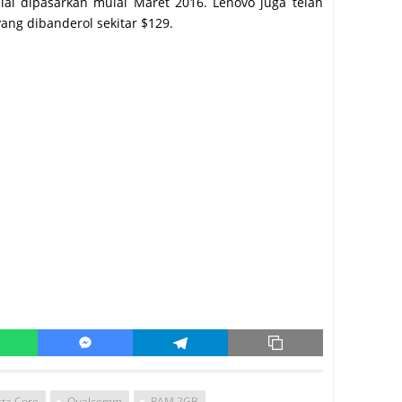
ulai dipasarkan mulai Maret 2016. Lenovo juga telah
ang dibanderol sekitar $129.
ta Core
Qualcomm
RAM 2GB