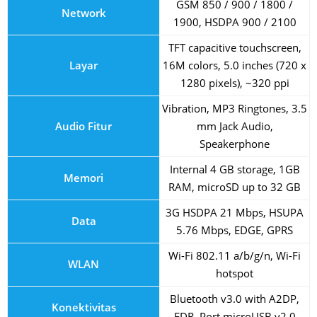
GSM 850 / 900 / 1800 /
Network
1900, HSDPA 900 / 2100
TFT capacitive touchscreen,
Layar
16M colors, 5.0 inches (720 x
1280 pixels), ~320 ppi
Vibration, MP3 Ringtones, 3.5
Audio Fitur
mm Jack Audio,
Speakerphone
Internal 4 GB storage, 1GB
Memori
RAM, microSD up to 32 GB
3G HSDPA 21 Mbps, HSUPA
Data
5.76 Mbps, EDGE, GPRS
Wi-Fi 802.11 a/b/g/n, Wi-Fi
WLAN
hotspot
Bluetooth v3.0 with A2DP,
Konektivitas
EDR, Port microUSB v2.0