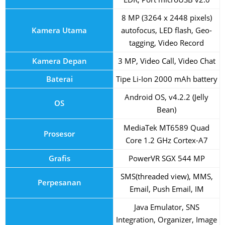
8 MP (3264 x 2448 pixels)
Kamera Utama
autofocus, LED flash, Geo-
tagging, Video Record
Kamera Depan
3 MP, Video Call, Video Chat
Baterai
Tipe Li-Ion 2000 mAh battery
Android OS, v4.2.2 (Jelly
OS
Bean)
MediaTek MT6589 Quad
Prosesor
Core 1.2 GHz Cortex-A7
Grafis
PowerVR SGX 544 MP
SMS(threaded view), MMS,
Perpesanan
Email, Push Email, IM
Java Emulator, SNS
Integration, Organizer, Image