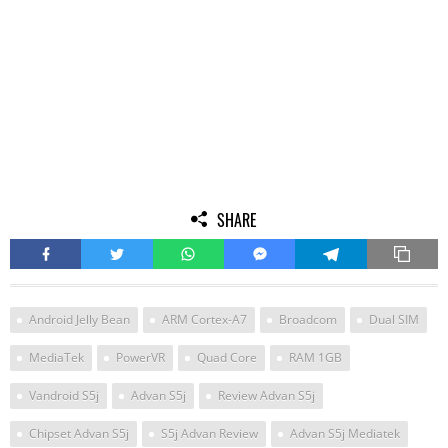
SHARE
Android Jelly Bean
ARM Cortex-A7
Broadcom
Dual SIM
MediaTek
PowerVR
Quad Core
RAM 1GB
Vandroid S5j
Advan S5j
Review Advan S5j
Chipset Advan S5j
S5j Advan Review
Advan S5j Mediatek