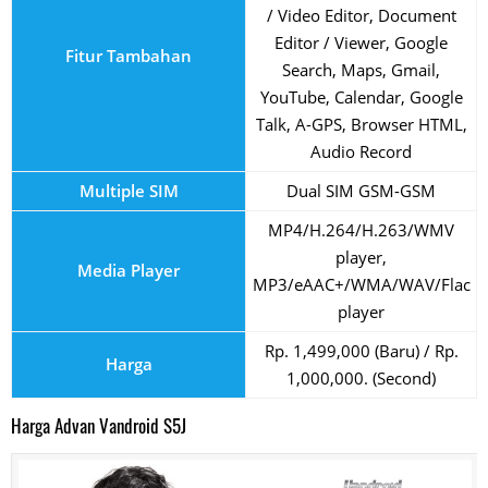
/ Video Editor, Document
Editor / Viewer, Google
Fitur Tambahan
Search, Maps, Gmail,
YouTube, Calendar, Google
Talk, A-GPS, Browser HTML,
Audio Record
Multiple SIM
Dual SIM GSM-GSM
MP4/H.264/H.263/WMV
player,
Media Player
MP3/eAAC+/WMA/WAV/Flac
player
Rp. 1,499,000 (Baru) / Rp.
Harga
1,000,000. (Second)
Harga Advan Vandroid S5J