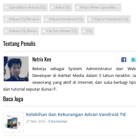
Spesifikasi Advan S5j
Adva S5j
Https Www Spesifikasiharga Com Review Kelebihan Spesifikasi Harga Advan Vandroid S5j
Advan S5j Review
Advan Vandroid S5j
Chipset Vandroid S5j
Advan S5j Biasa
Cip Set Advan S5j
S5j
Tentang Penulis
Netrix Ken
Bekerja sebagai System Administrator dan Web
Developer di AskNet Media dalam 5 tahun terakhir. Ia
seseorang yang aktif di Internet, dan suka berbagi tips
dan tutorial seputar dunia IT.
Baca Juga
Kelebihan dan Kekurangan Advan Vandroid TIE
27 Mar 2025 -
0 Komentar