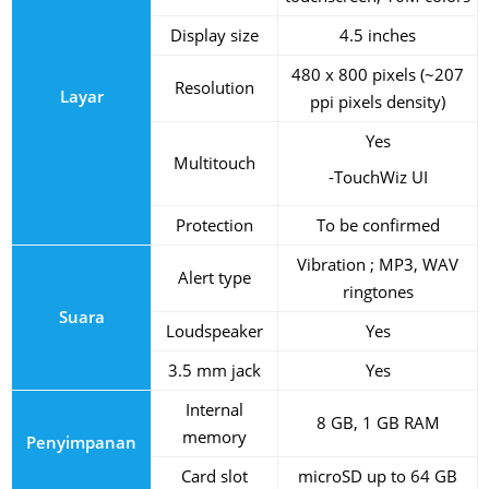
Display size
4.5 inches
480 x 800 pixels (~207
Resolution
Layar
ppi pixels density)
Yes
Multitouch
-TouchWiz UI
Protection
To be confirmed
Vibration ; MP3, WAV
Alert type
ringtones
Suara
Loudspeaker
Yes
3.5 mm jack
Yes
Internal
8 GB, 1 GB RAM
memory
Penyimpanan
Card slot
microSD up to 64 GB