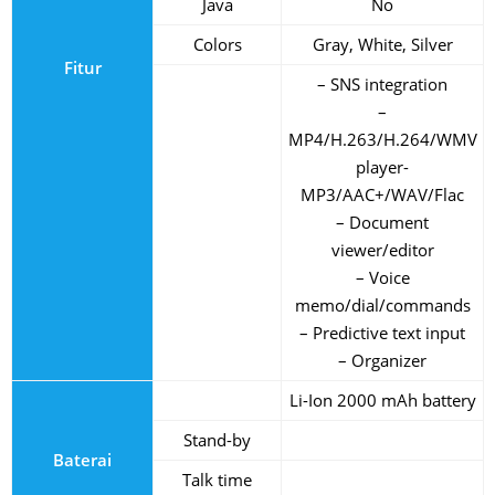
Java
No
Colors
Gray, White, Silver
Fitur
– SNS integration
–
MP4/H.263/H.264/WMV
player-
MP3/AAC+/WAV/Flac
– Document
viewer/editor
– Voice
memo/dial/commands
– Predictive text input
– Organizer
Li-Ion 2000 mAh battery
Stand-by
Baterai
Talk time