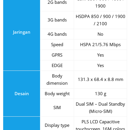
2G bands
1900
HSDPA 850 / 900 / 1900
3G bands
/ 2100
Jaringan
4G bands
No
Speed
HSPA 21/5.76 Mbps
GPRS
Yes
EDGE
Yes
Body
131.3 x 68.4 x 8.8 mm
dimension
Desain
Body weight
130 g
Dual SIM – Dual Standby
SIM
(Micro-SIM)
PLS LCD Capacitive
Display type
touchscreen, 16M colors