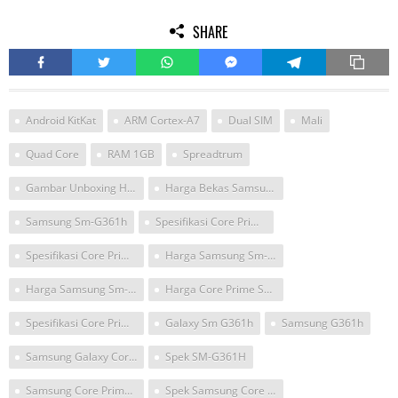
SHARE
Android KitKat
ARM Cortex-A7
Dual SIM
Mali
Quad Core
RAM 1GB
Spreadtrum
Gambar Unboxing Hp Smartphone Samsung Galaxy Grand Prime Plus
Harga Bekas Samsung Sm-G361h
Samsung Sm-G361h
Spesifikasi Core Prime Ve Lte
Spesifikasi Core Prime Sm G 361h
Harga Samsung Sm-G361h Specs
Harga Samsung Sm-G361h Specs 2016
Harga Core Prime Sm G361h
Spesifikasi Core Prime Harga
Galaxy Sm G361h
Samsung G361h
Samsung Galaxy Core Ve
Spek SM-G361H
Samsung Core Prime Sm-G361h
Spek Samsung Core Prime Sm-G361h