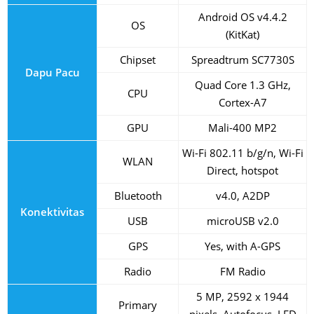
Android OS v4.4.2
OS
(KitKat)
Chipset
Spreadtrum SC7730S
Dapu Pacu
Quad Core 1.3 GHz,
CPU
Cortex-A7
GPU
Mali-400 MP2
Wi-Fi 802.11 b/g/n, Wi-Fi
WLAN
Direct, hotspot
Bluetooth
v4.0, A2DP
Konektivitas
USB
microUSB v2.0
GPS
Yes, with A-GPS
Radio
FM Radio
5 MP, 2592 x 1944
Primary
pixels, Autofocus, LED